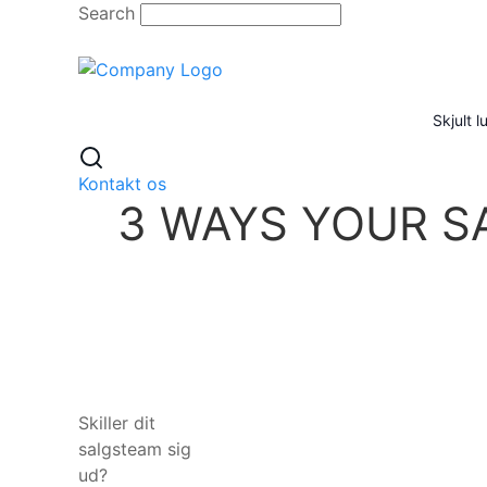
Skip
Search
to
content
Skjult 
Kontakt os
3 WAYS YOUR S
Skiller dit
salgsteam sig
ud?