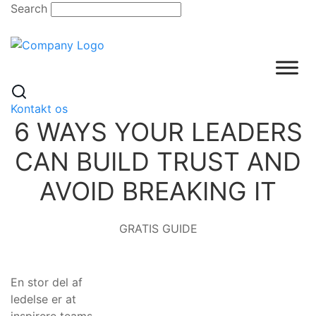
Skip
Search
to
content
Kontakt os
6 WAYS YOUR LEADERS
CAN BUILD TRUST AND
AVOID BREAKING IT
GRATIS GUIDE
En stor del af
ledelse er at
inspirere teams