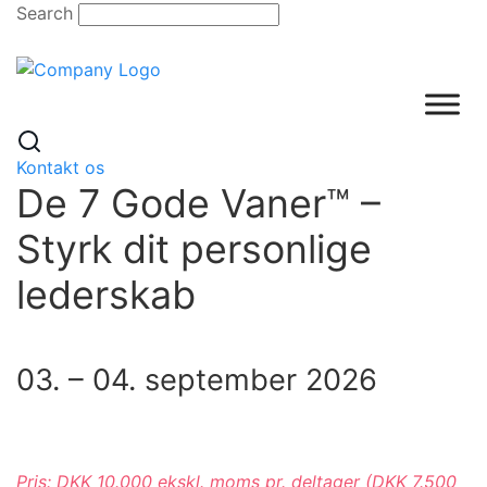
Skip
Search
to
content
Kontakt os
De 7 Gode Vaner™ –
Styrk dit personlige
lederskab
03. – 04. september 2026
Pris: DKK 10.000 ekskl. moms pr. deltager (DKK 7.500