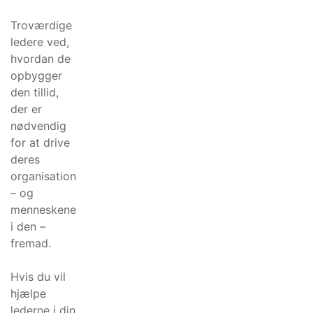
Troværdige
ledere ved,
hvordan de
opbygger
den tillid,
der er
nødvendig
for at drive
deres
organisation
– og
menneskene
i den –
fremad.
Hvis du vil
hjælpe
lederne i din