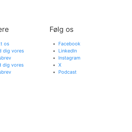
ere
Følg os
t os
Facebook
d dig vores
LinkedIn
sbrev
Instagram
 dig vores
X
sbrev
Podcast