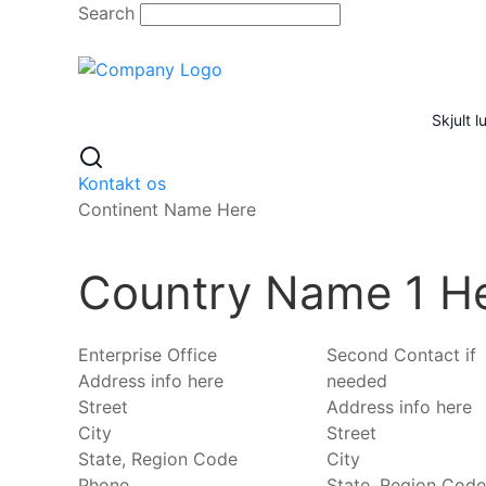
Skip
Search
to
content
Skjult 
Kontakt os
Continent Name Here
Country Name 1 H
Enterprise Office
Second Contact if
Address info here
needed
Street
Address info here
City
Street
State, Region Code
City
Phone
State, Region Code