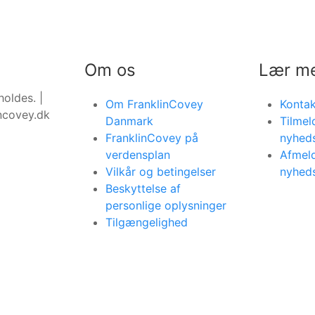
Om os
Lær m
oldes. |
Om FranklinCovey
Kontak
incovey.dk
Danmark
Tilmel
FranklinCovey på
nyhed
verdensplan
Afmeld
Vilkår og betingelser
nyhed
Beskyttelse af
personlige oplysninger
Tilgængelighed