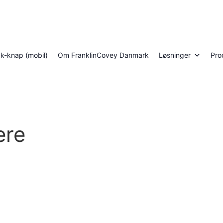
luk-knap (mobil)
Om FranklinCovey Danmark
Løsninger
Pro
ere