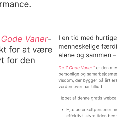
ormance.
 Gode Vaner
-
I en tid med hurtig
menneskelige færdi
t for at være
alene og sammen – 
t for den
De 7 Gode Vaner™
er den mes
personlige og samarbejdsmæs
visdom, der bygger på årtier
verden over har tillid til.
I løbet af denne gratis webca
Hjælpe enkeltpersoner me
effektivt, styre tiden b