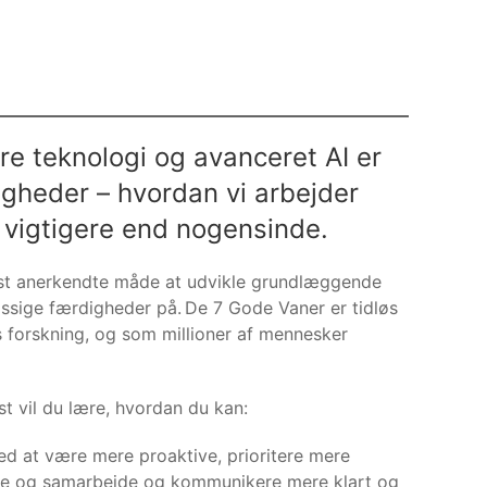
ere teknologi og avanceret AI er
gheder – hvordan vi arbejder
vigtigere end nogensinde.
t anerkendte måde at udvikle grundlæggende
sige færdigheder på. De 7 Gode Vaner er tidløs
s forskning, og som millioner af mennesker
st vil du lære, hvordan du kan:
d at være mere proaktive, prioritere mere
edre og samarbejde og kommunikere mere klart og