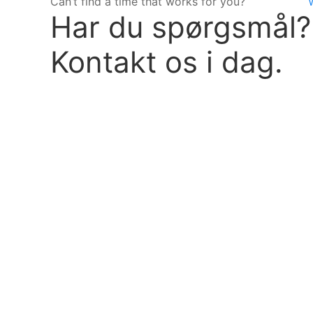
Can’t find a time that works for you?
Har du spørgsmål?
Kontakt os i dag.