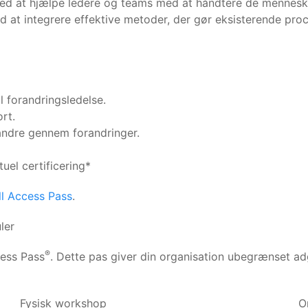
 at hjælpe ledere og teams med at håndtere de menneskeli
ed at integrere effektive metoder, der gør eksisterende pr
 forandringsledelse.
rt.
 andre gennem forandringer.
rtuel certificering*
ll Access Pass
.
ler
®
cess Pass
. Dette pas giver din organisation ubegrænset adg
Fysisk workshop
O