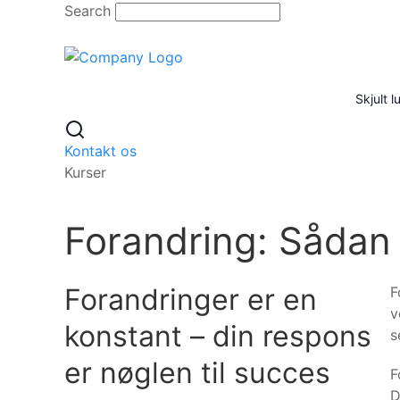
Skip
Search
to
content
Skjult 
Kontakt os
Kurser
Forandring: Sådan 
Forandringer er en
F
v
konstant – din respons
s
er nøglen til succes
F
D