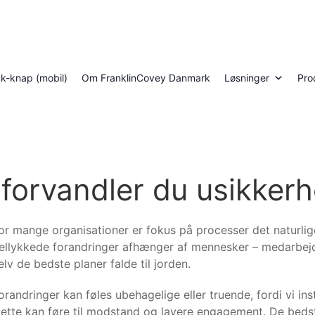
luk-knap (mobil)
Om FranklinCovey Danmark
Løsninger
Pro
forvandler du usikkerh
or mange organisationer er fokus på processer det naturli
ellykkede forandringer afhænger af mennesker – medarbej
elv de bedste planer falde til jorden.
orandringer kan føles ubehagelige eller truende, fordi vi ins
ette kan føre til modstand og lavere engagement. De beds