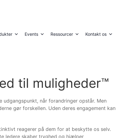
dukter
Events
Ressourcer
Kontakt os
ed til muligheder™
ge udgangspunkt, når forandringer opstår. Men
derne gør forskellen. Uden deres engagement kan
tinktivt reagerer på dem for at beskytte os selv.
te ledere skaber tryghed og hjælper