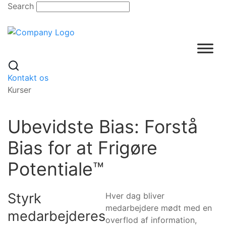
Skip
Search
to
content
Kontakt os
Kurser
Ubevidste Bias: Forstå
Bias for at Frigøre
Potentiale™
Styrk
Hver dag bliver
medarbejdere mødt med en
medarbejderes
overflod af information,